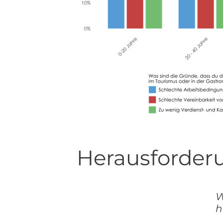
Herausforder
W
h